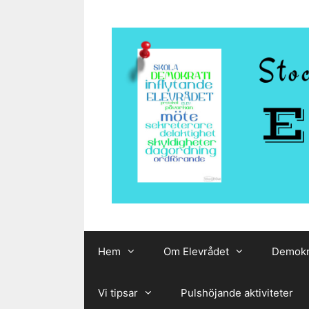
Hoppa
till
innehåll
Hem
Om Elevrådet
Demokr
Vi tipsar
Pulshöjande aktiviteter