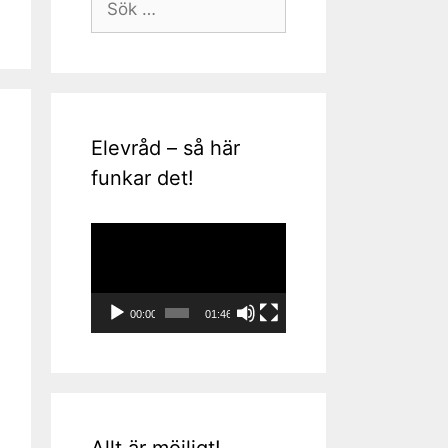
efter:
Elevråd – så här
funkar det!
Videospelare
00:00
01:46
Allt är möjligt!