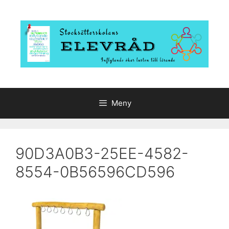
Hoppa
till
innehåll
Meny
90D3A0B3-25EE-4582-
8554-0B56596CD596