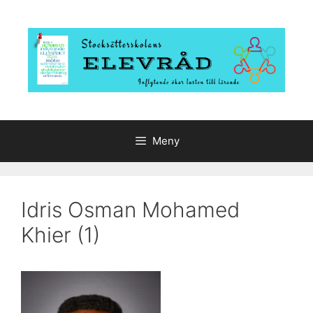
Hoppa
till
innehåll
Meny
Idris Osman Mohamed
Khier (1)