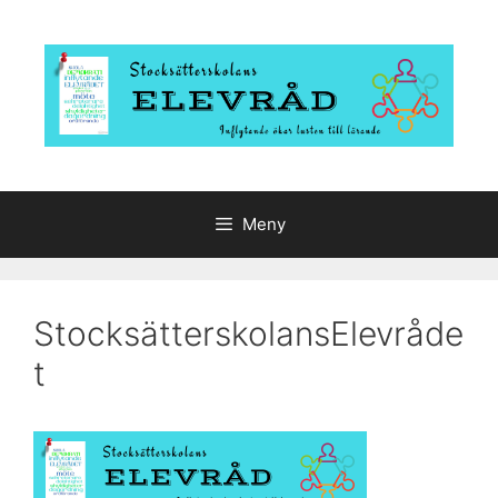
Hoppa
till
innehåll
Meny
StocksätterskolansElevråde
t