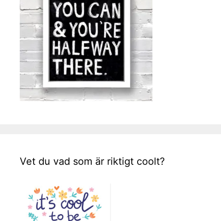
Vet du vad som är riktigt coolt?