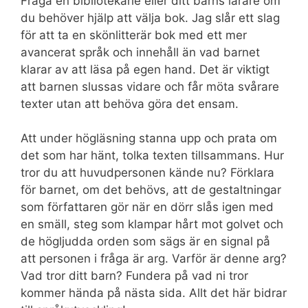
Fråga en bibliotekarie eller ditt barns lärare om
du behöver hjälp att välja bok. Jag slår ett slag
för att ta en skönlitterär bok med ett mer
avancerat språk och innehåll än vad barnet
klarar av att läsa på egen hand. Det är viktigt
att barnen slussas vidare och får möta svårare
texter utan att behöva göra det ensam.
Att under högläsning stanna upp och prata om
det som har hänt, tolka texten tillsammans. Hur
tror du att huvudpersonen kände nu? Förklara
för barnet, om det behövs, att de gestaltningar
som författaren gör när en dörr slås igen med
en smäll, steg som klampar hårt mot golvet och
de högljudda orden som sägs är en signal på
att personen i fråga är arg. Varför är denne arg?
Vad tror ditt barn? Fundera på vad ni tror
kommer hända på nästa sida. Allt det här bidrar