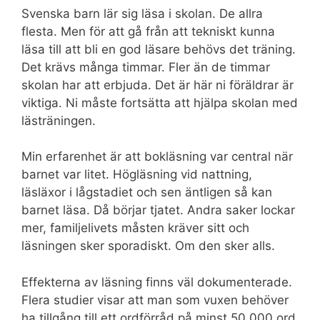
Svenska barn lär sig läsa i skolan. De allra
flesta. Men för att gå från att tekniskt kunna
läsa till att bli en god läsare behövs det träning.
Det krävs många timmar. Fler än de timmar
skolan har att erbjuda. Det är här ni föräldrar är
viktiga. Ni måste fortsätta att hjälpa skolan med
lästräningen.
Min erfarenhet är att bokläsning var central när
barnet var litet. Högläsning vid nattning,
läsläxor i lågstadiet och sen äntligen så kan
barnet läsa. Då börjar tjatet. Andra saker lockar
mer, familjelivets måsten kräver sitt och
läsningen sker sporadiskt. Om den sker alls.
Effekterna av läsning finns väl dokumenterade.
Flera studier visar att man som vuxen behöver
ha tillgång till ett ordförråd på minst 50 000 ord