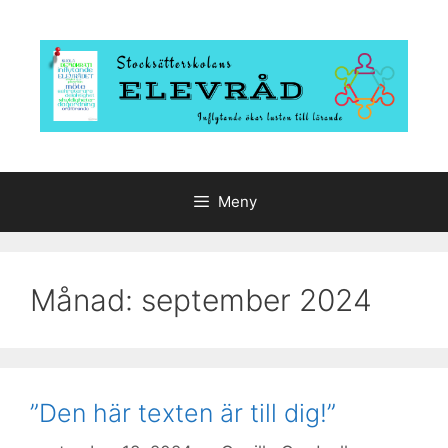
Hoppa
till
innehåll
Meny
Månad:
september 2024
”Den här texten är till dig!”