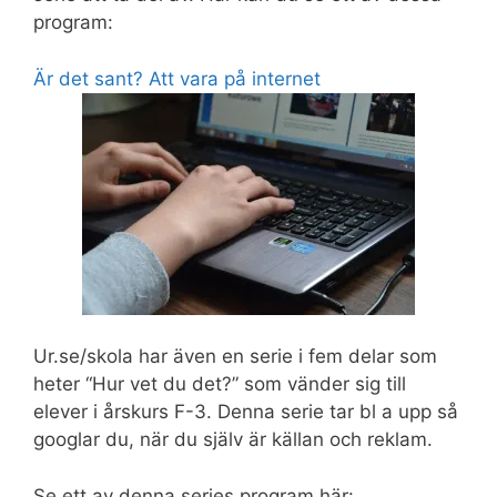
program:
Är det sant? Att vara på internet
Ur.se/skola har även en serie i fem delar som
heter “Hur vet du det?” som vänder sig till
elever i årskurs F-3. Denna serie tar bl a upp så
googlar du, när du själv är källan och reklam.
Se ett av denna series program här: