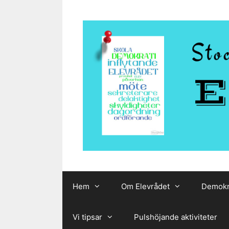
Hoppa
till
innehåll
Hem
Om Elevrådet
Demokr
Vi tipsar
Pulshöjande aktiviteter