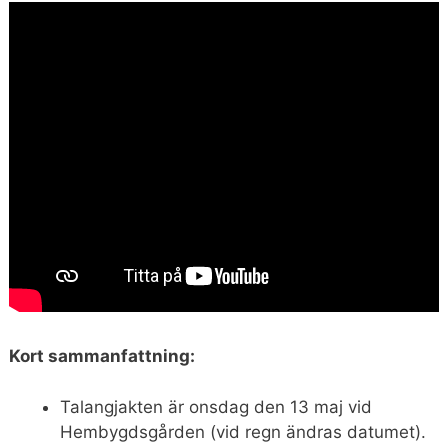
Kort sammanfattning:
Talangjakten är onsdag den 13 maj vid
Hembygdsgården (vid regn ändras datumet).