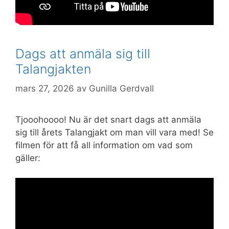
Dags att anmäla sig till
************
Talangjakten
mars 27, 2026
av
Gunilla Gerdvall
Tjooohoooo! Nu är det snart dags att anmäla
sig till årets Talangjakt om man vill vara med! Se
filmen för att få all information om vad som
gäller: