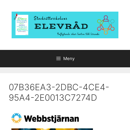
Hoppa
till
innehåll
Meny
07B36EA3-2DBC-4CE4-
95A4-2E0013C7274D