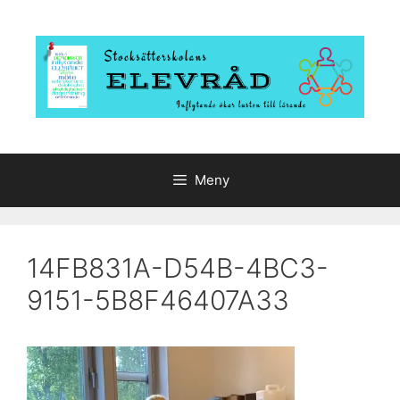
Hoppa
till
innehåll
Meny
14FB831A-D54B-4BC3-
9151-5B8F46407A33