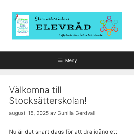
Hoppa
till
innehåll
Meny
Välkomna till
Stocksätterskolan!
augusti 15, 2025
av
Gunilla Gerdvall
Nu är det snart dags för att dra igång ett