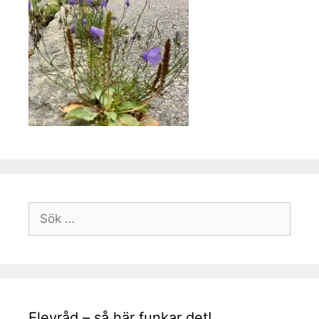
Sök
efter:
Elevråd – så här funkar det!