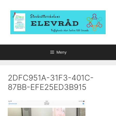
Hoppa
till
innehåll
Meny
2DFC951A-31F3-401C-
87BB-EFE25ED3B915