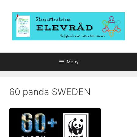
Hoppa
till
innehåll
Meny
60 panda SWEDEN