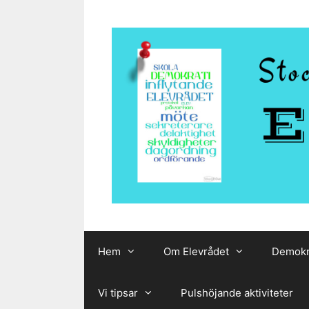
Hoppa
till
innehåll
Hem
Om Elevrådet
Demokr
Vi tipsar
Pulshöjande aktiviteter