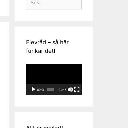
efter:
Elevråd – så här
funkar det!
Videospelare
00:00
01:46
Allt är möjligt!