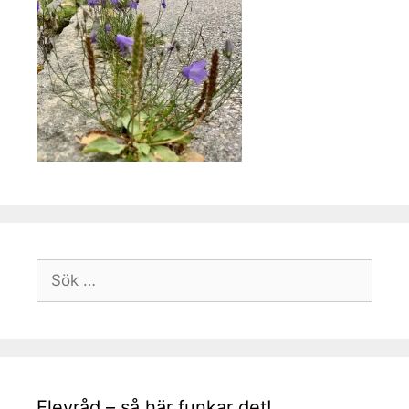
Sök
efter:
Elevråd – så här funkar det!