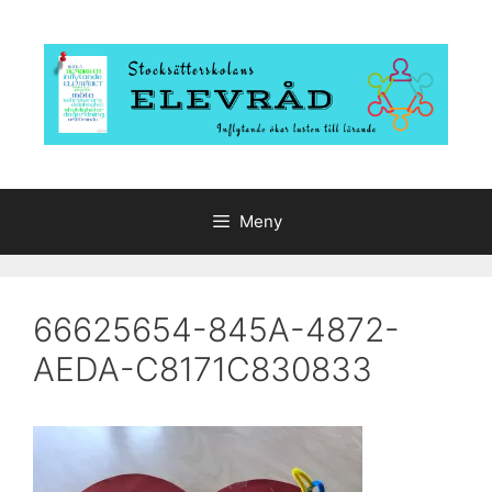
Hoppa
till
innehåll
Meny
66625654-845A-4872-
AEDA-C8171C830833