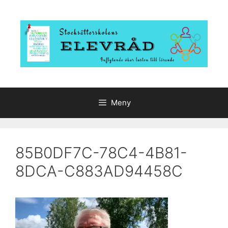
Hoppa
till
innehåll
Meny
85B0DF7C-78C4-4B81-
8DCA-C883AD94458C