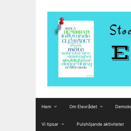
Hoppa
till
innehåll
Hem
Om Elevrådet
Demokr
Vi tipsar
Pulshöjande aktiviteter