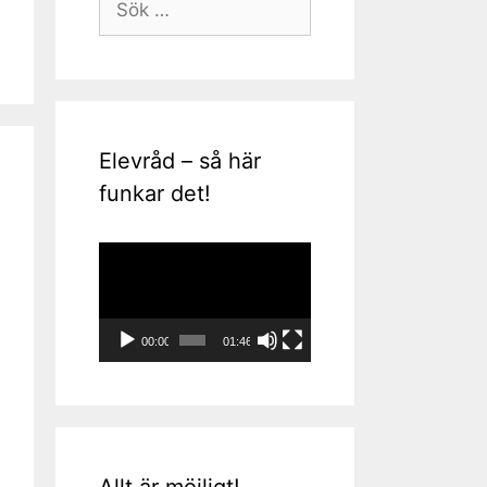
efter:
Elevråd – så här
funkar det!
Videospelare
00:00
01:46
Allt är möjligt!