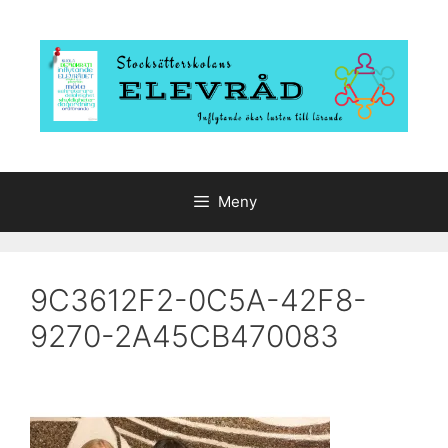
Hoppa
till
innehåll
Meny
9C3612F2-0C5A-42F8-
9270-2A45CB470083