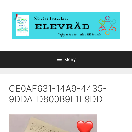
Hoppa
till
innehåll
Meny
CE0AF631-14A9-4435-
9DDA-D800B9E1E9DD