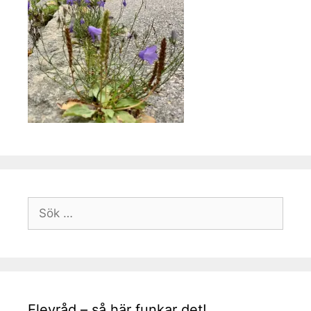
Sök
efter:
Elevråd – så här funkar det!