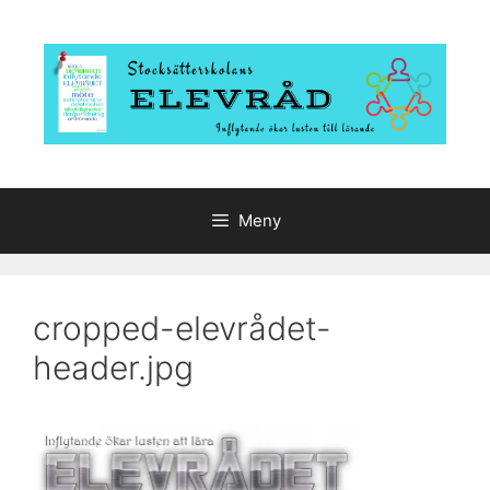
Hoppa
till
innehåll
Meny
cropped-elevrådet-
header.jpg