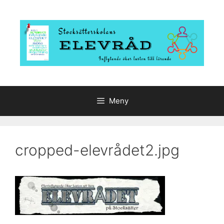
Hoppa
till
innehåll
Meny
cropped-elevrådet2.jpg