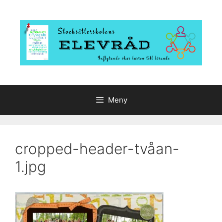
Hoppa
till
innehåll
Meny
cropped-header-tvåan-
1.jpg