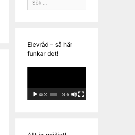
efter:
Elevråd – så här
funkar det!
Videospelare
00:00
01:46
Allt är möjligt!