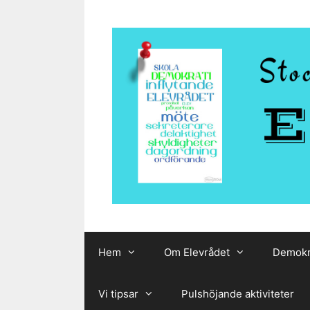
Hoppa
till
innehåll
Hem
Om Elevrådet
Demokr
Vi tipsar
Pulshöjande aktiviteter