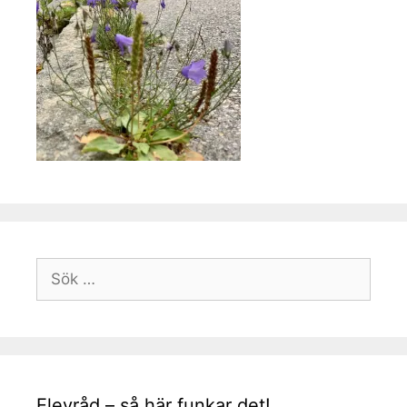
Sök
efter:
Elevråd – så här funkar det!