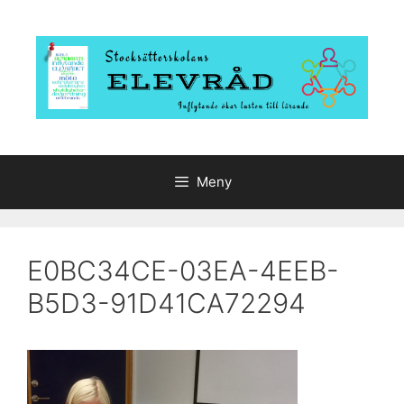
Hoppa
till
innehåll
Meny
E0BC34CE-03EA-4EEB-
B5D3-91D41CA72294