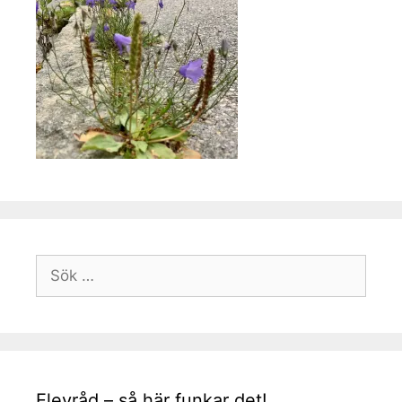
Sök
efter:
Elevråd – så här funkar det!