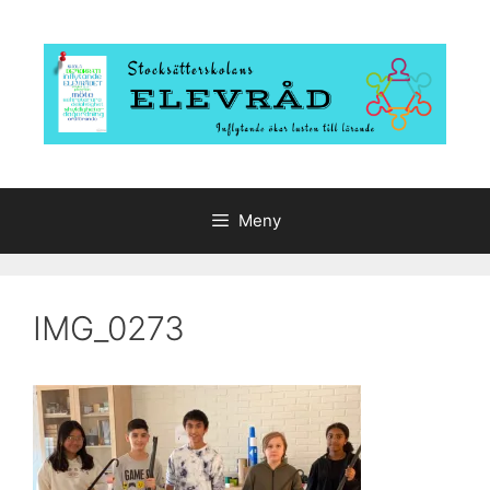
Hoppa
till
innehåll
Meny
IMG_0273