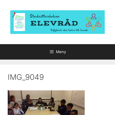
Hoppa
till
innehåll
Meny
IMG_9049