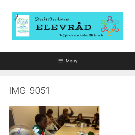
Hoppa
till
innehåll
Meny
IMG_9051