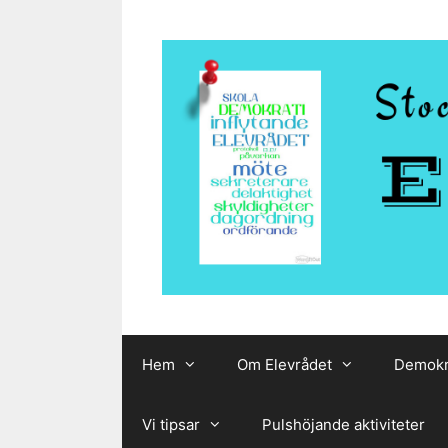
Hoppa
till
innehåll
Hem
Om Elevrådet
Demokr
Vi tipsar
Pulshöjande aktiviteter