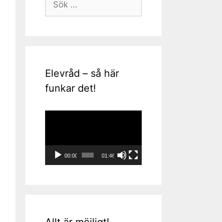
efter:
Elevråd – så här
funkar det!
Videospelare
00:00
01:46
Allt är möjligt!