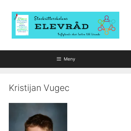
Hoppa
till
innehåll
Meny
Kristijan Vugec