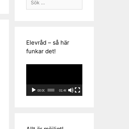
efter:
Elevråd – så här
funkar det!
Videospelare
00:00
01:46
Allt är möjligt!