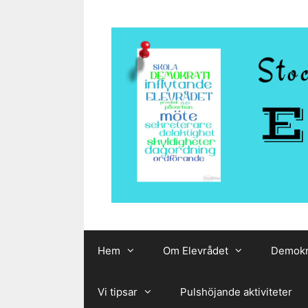
Hoppa
till
innehåll
Hem
Om Elevrådet
Demokr
Vi tipsar
Pulshöjande aktiviteter