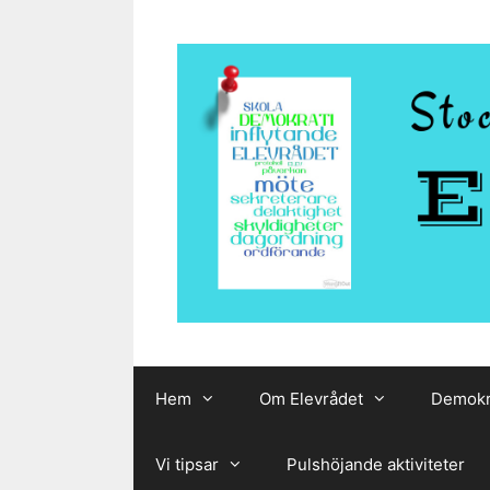
Hoppa
till
innehåll
Hem
Om Elevrådet
Demokr
Vi tipsar
Pulshöjande aktiviteter