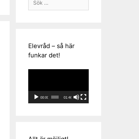
efter:
Elevråd – så här
funkar det!
Videospelare
00:00
01:46
Allt är möjligt!