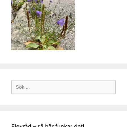
Sök
efter:
Elevråd – så här funkar det!