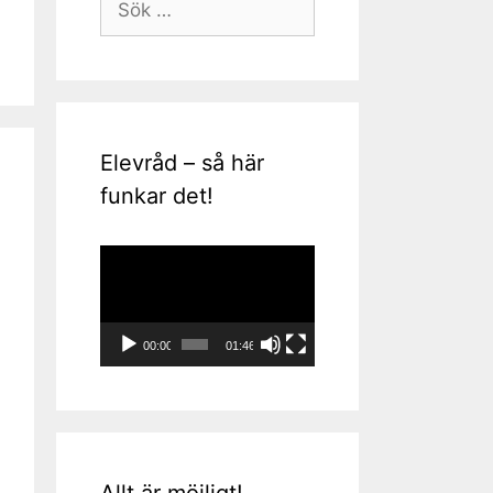
efter:
Elevråd – så här
funkar det!
Videospelare
00:00
01:46
Allt är möjligt!