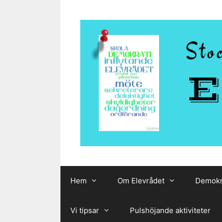
Hoppa
till
innehåll
Hem
Om Elevrådet
Demokr
Vi tipsar
Pulshöjande aktiviteter