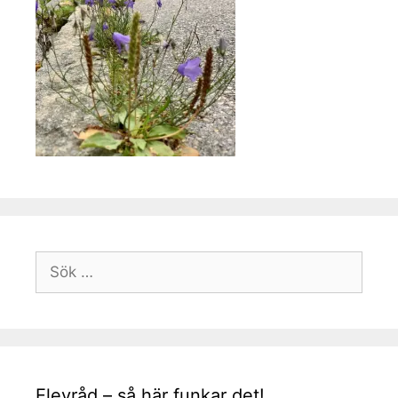
Sök
efter:
Elevråd – så här funkar det!