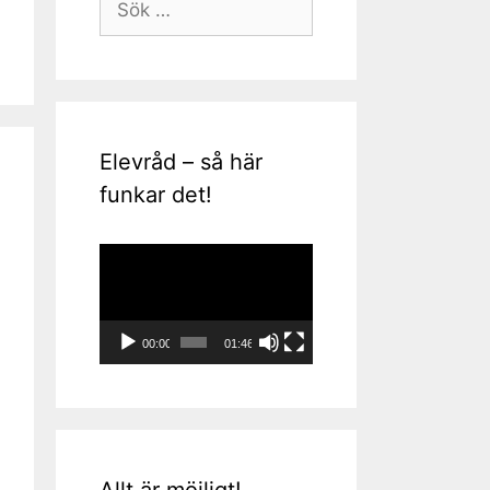
efter:
Elevråd – så här
funkar det!
Videospelare
00:00
01:46
Allt är möjligt!