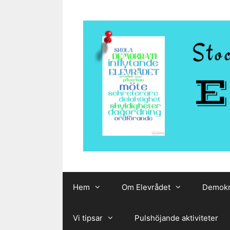
Hoppa
till
innehåll
Hem
Om Elevrådet
Demokr
Vi tipsar
Pulshöjande aktiviteter