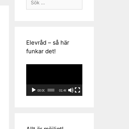
efter:
Elevråd – så här
funkar det!
Videospelare
00:00
01:46
Allt är möjligt!