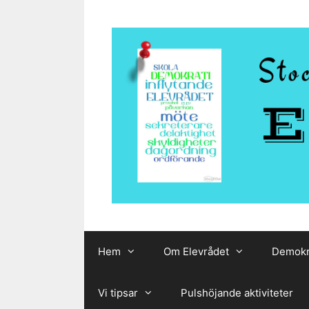
Hoppa
till
innehåll
Hem
Om Elevrådet
Demokr
Vi tipsar
Pulshöjande aktiviteter